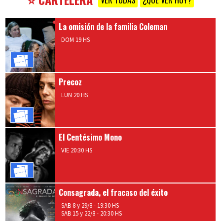
La omisión de la familia Coleman
DOM 19 HS
Comprar
Entradas
Precoz
LUN 20 HS
Comprar
Entradas
El Centésimo Mono
VIE 20:30 HS
Comprar
Entradas
Consagrada, el fracaso del éxito
SAB 8 y 29/8 - 19:30 HS
SAB 15 y 22/8 - 20:30 HS