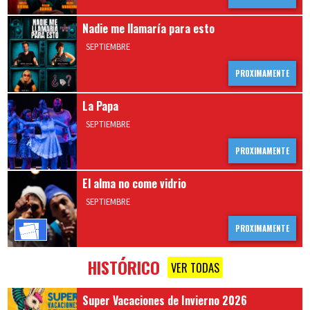
Nadie me llamaría para esto
SEPTIEMBRE
PROXIMAMENTE
La Papa
SEPTIEMBRE
PROXIMAMENTE
El alma no come vidrio
SEPTIEMBRE
Comprar
PROXIMAMENTE
Entradas
HISTÓRICO
VER TODAS
Super Vacaciones de Invierno 2026