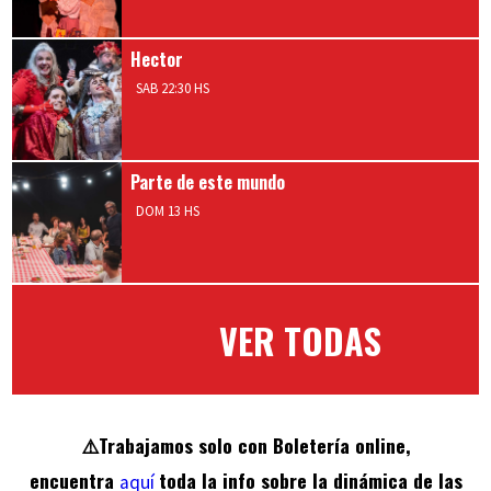
Hector
SAB 22:30 HS
Parte de este mundo
DOM 13 HS
VER TODAS
⚠️Trabajamos solo con Boletería online,
encuentra
toda la info sobre la dinámica de las
aquí