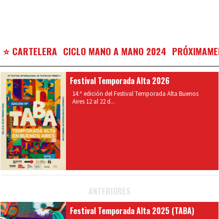
⭐ CARTELERA
CICLO MANO A MANO 2024
PRÓXIMAME
Festival Temporada Alta 2026
14.ª edición del Festival Temporada Alta Buenos
Aires 12 al 22 d...
ANTERIORES
Festival Temporada Alta 2025 (TABA)