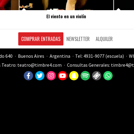
El viento en un violín
COMPRAR ENTRADAS
NEWSLETTER
ALQUILER
do 640
Buenos Aires
Argentina
Tel: 4931-9077 (escuela)
Wh
 Teatro:
teatro@timbre4.com
Consultas Generales:
timbre4@t