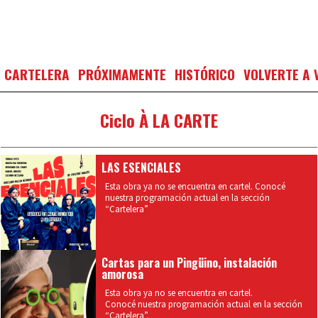
CARTELERA
PRÓXIMAMENTE
HISTÓRICO
VOLVERTE A 
Ciclo À LA CARTE
LAS ESENCIALES
Esta obra ya no se encuentra en cartel. Conocé
nuestra programación actual en la sección
“Cartelera”
Cartas para un Pingüino, instalación
amorosa
Esta obra ya no se encuentra en cartel.
Conocé nuestra programación actual en la sección
“Cartelera”.