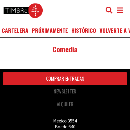
CARTELERA
PRÓXIMAMENTE
HISTÓRICO
VOLVERTE A 
Comedia
COMPRAR ENTRADAS
NEWSLETTER
ALQUILER
Mexico 3554
Boedo 640