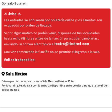
Gonzalo Bourren
⚠️ Aviso ⚠️
Las entradas se adquieren por boletería online y los asientos son
ocupados por orden de llegada.
Si por algún motivo no podés venir, dispones de tus localidades
hasta ocho (8) horas antes de la función para poder cambiarlas,
teatro@timbre4.com
enviando un correo electrónico a
Una vez comenzada la función no se permite el ingreso a la sala.
#elteatrohacebien
Sala México
Este espectáculo se realiza en la Sala México (México 3554).
Por favor dirigite a la sala con la entrada disponible en tu celular para que te la validen.
Te esperamos!