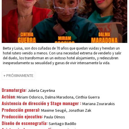
Berta y Luisa, son dos cuñadas de 70 años que quedan vuidas y heredan un
hotel rutero venido a menos. Con una necesidad extrema de venderlo y salir
del duelo, los transforman en un exitoso hotel alojamiento, y redescubren
inesperadamente su sexualidad y ganas de vivir intensamente la vida.
+ PRÓXIMAMENTE
Dramaturgia:
Julieta Cayetina
Actúan
: Miriam Odorico, Dalma Maradona, Cinthia Guerra
Asistencia de dirección y Stage manager :
Mariana Zourarakis
Producción general:
Maxime Seugé, Jonathan Zak
Producción ejecutiva:
Paula Olmos
Diseño de escenografía:
Santiago Badillo