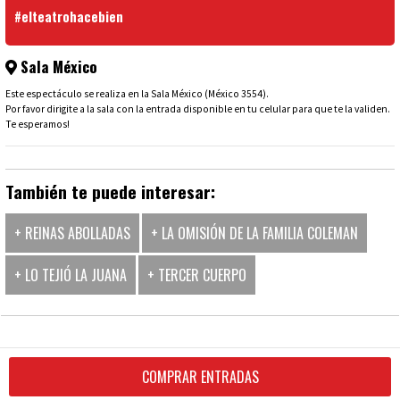
#elteatrohacebien
Sala México
Este espectáculo se realiza en la Sala México (México 3554).
Por favor dirigite a la sala con la entrada disponible en tu celular para que te la validen.
Te esperamos!
También te puede interesar:
+ REINAS ABOLLADAS
+ LA OMISIÓN DE LA FAMILIA COLEMAN
+ LO TEJIÓ LA JUANA
+ TERCER CUERPO
COMPRAR ENTRADAS