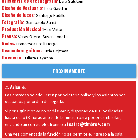
Asistencia de escenografía:
Lara Stilstein
Diseño de Vestuario:
Lara Gaudini
Diseño de luces:
Santiago Badillo
Fotografía:
Giampaolo Samá
Producción Musical:
Maxi Votta
Prensa:
Varas Otero, Susan Lonetti
Redes:
Francesca Frelli Horga
Diseñadora gráfica:
Lucia Gejtman
Dirección:
Julieta Cayetina
PROXIMAMENTE
⚠️ Aviso ⚠️
Las entradas se adquieren por boletería online y los asientos son
ocupados por orden de llegada.
Si por algún motivo no podés venir, dispones de tus localidades
hasta ocho (8) horas antes de la función para poder cambiarlas,
teatro@timbre4.com
enviando un correo electrónico a
Una vez comenzada la función no se permite el ingreso a la sala.