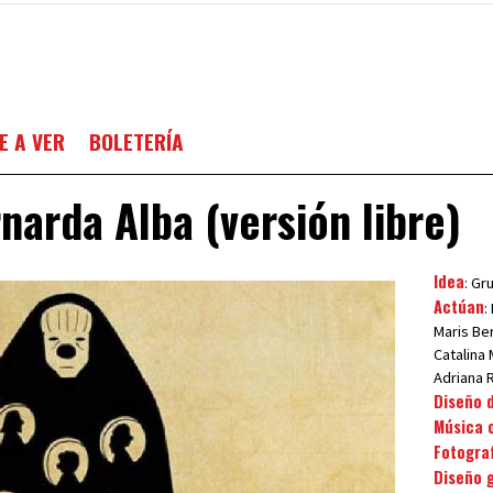
E A VER
BOLETERÍA
narda Alba (versión libre)
Idea
: Gr
Actúan
:
Maris Ber
Catalina
Adriana 
Diseño 
Música o
Fotogra
Diseño 