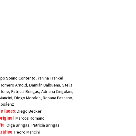
upo Sonno Contento, Yanina Frankel
 Homero Arnold, Damián Balbuena, Stella
tone, Patricia Bringas, Adriana Cingolani,
 Mancini, Diego Morales, Rosana Passano,
Rosáenz
de luces
: Diego Becker
riginal
: Marcos Romano
fía
: Olga Bringas, Patricia Bringas
gráfico
: Pedro Mancini