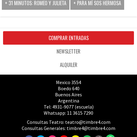
+ 31 MINUTOS: ROMEO Y JULIETA
+ PARA MÍ SOS HERMOSA
COMPRAR ENTRADAS
NEWSLETTER
ALQUILER
Mexico 3554
Boedo 640
Buenos Aires
Argentina
Tel: 4931-9077 (escuela)
Whatsapp: 11 3615 7290
Consultas Teatro:
teatro@timbre4.com
Consultas Generales:
timbre4@timbre4.com