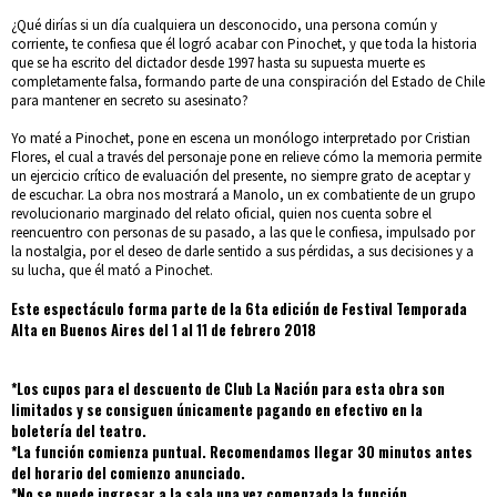
¿Qué dirías si un día cualquiera un desconocido, una persona común y
corriente, te confiesa que él logró acabar con Pinochet, y que toda la historia
que se ha escrito del dictador desde 1997 hasta su supuesta muerte es
completamente falsa, formando parte de una conspiración del Estado de Chile
para mantener en secreto su asesinato?
Yo maté a Pinochet, pone en escena un monólogo interpretado por Cristian
Flores, el cual a través del personaje pone en relieve cómo la memoria permite
un ejercicio crítico de evaluación del presente, no siempre grato de aceptar y
de escuchar. La obra nos mostrará a Manolo, un ex combatiente de un grupo
revolucionario marginado del relato oficial, quien nos cuenta sobre el
reencuentro con personas de su pasado, a las que le confiesa, impulsado por
la nostalgia, por el deseo de darle sentido a sus pérdidas, a sus decisiones y a
su lucha, que él mató a Pinochet.
Este espectáculo forma parte de la 6ta edición de Festival Temporada
Alta en Buenos Aires del 1 al 11 de febrero 2018
*Los cupos para el descuento de Club La Nación para esta obra son
limitados y se consiguen únicamente pagando en efectivo en la
boletería del teatro.
*La función comienza puntual. Recomendamos llegar 30 minutos antes
del horario del comienzo anunciado.
*No se puede ingresar a la sala una vez comenzada la función.