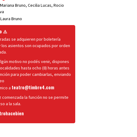
Mariana Bruno, Cecilia Lucas, Rocio
lva
:
Laura Bruno
o ⚠️
radas se adquieren por boletería
y los asientos son ocupados por orden
ada.
algún motivo no podés venir, dispones
localidades hasta ocho (8) horas antes
unción para poder cambiarlas, enviando
reo
teatro@timbre4.com
ónico a
z comenzada la función no se permite
so a la sala.
trohacebien