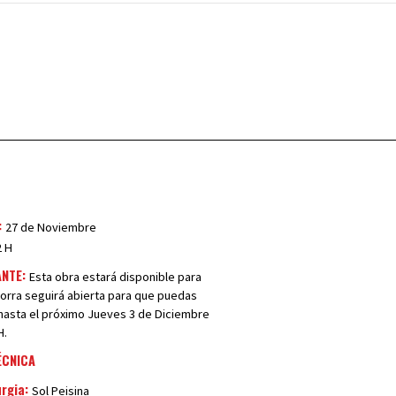
:
27 de Noviembre
 H
ANTE:
Esta obra estará disponible para
 gorra seguirá abierta para que puedas
 hasta el próximo Jueves 3 de Diciembre
H.
ÉCNICA
rgia:
Sol Peisina