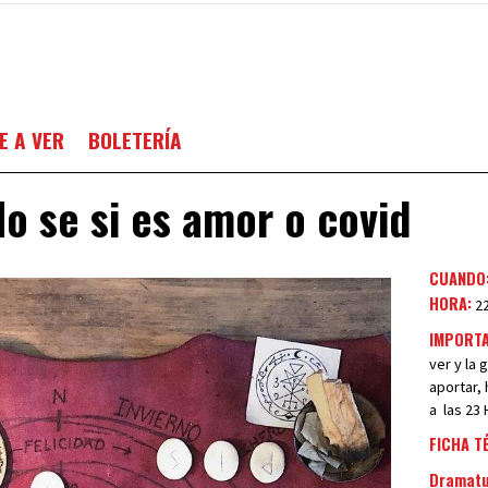
E A VER
BOLETERÍA
o se si es amor o covid
CUANDO
HORA:
22
IMPORT
ver y la
aportar,
a las 23 
FICHA T
Dramatu