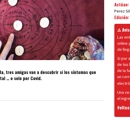
Actúan:
Perez Si
Edición
⚠️ Avis
Las ent
online 
de lleg
Si por 
de tus 
de la f
a, tres amigas van a descubrir si los síntomas que
un cor
tal … o solo por Covid.
electr
Una ve
el ingre
#eltea