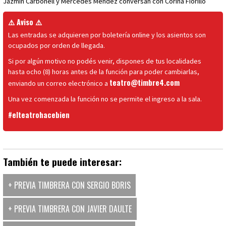
Jazmín Carbonell y Mercedes Méndez conversan con Corina Fiorillo
⚠️ Aviso ⚠️
Las entradas se adquieren por boletería online y los asientos son
ocupados por orden de llegada.
Si por algún motivo no podés venir, dispones de tus localidades
hasta ocho (8) horas antes de la función para poder cambiarlas,
teatro@timbre4.com
enviando un correo electrónico a
Una vez comenzada la función no se permite el ingreso a la sala.
#elteatrohacebien
También te puede interesar:
+ PREVIA TIMBRERA CON SERGIO BORIS
+ PREVIA TIMBRERA CON JAVIER DAULTE