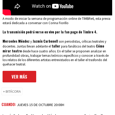
A modo de iniciar la semana de programación online de TIMBRe4, esta previa
estará dedicada a conversar con Corina Fiorillo
La transmisión podrá verse en vivo por la fan page de Timbre 4.
Mercedes Méndez
Jazmín Carbonell
y
son periodistas, críticas teatrales y
taller
Cómo
docentes. Juntas llevan adelante el
para fanáticos del teatro
mirar teatro
desde hace cuatro años. En el taller se proponen analizar en
profundidad obras, trabajar temas teóricos específicos y conocer a través de
los relatos de los diferentes artistas entrevistados en el taller el trasfondo del
quehacer teatral.
VER MÁS
+ BITÁCORA
CUANDO:
JUEVES 15 DE OCTUBRE 20:00H