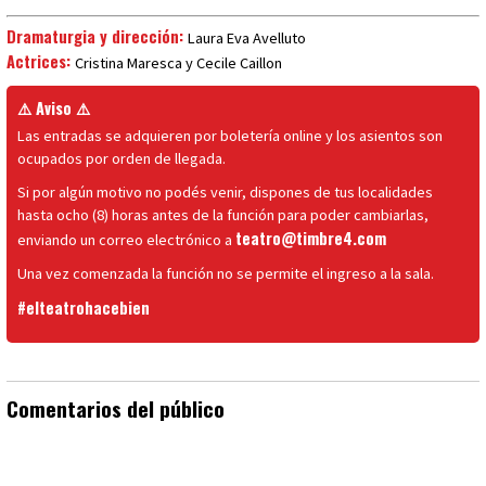
Dramaturgia y dirección:
Laura Eva Avelluto
Actrices:​
Cristina​ Maresca​ y Cecile Caillon​ ​
⚠️ Aviso ⚠️
Las entradas se adquieren por boletería online y los asientos son
ocupados por orden de llegada.
Si por algún motivo no podés venir, dispones de tus localidades
hasta ocho (8) horas antes de la función para poder cambiarlas,
teatro@timbre4.com
enviando un correo electrónico a
Una vez comenzada la función no se permite el ingreso a la sala.
#elteatrohacebien
Comentarios del público