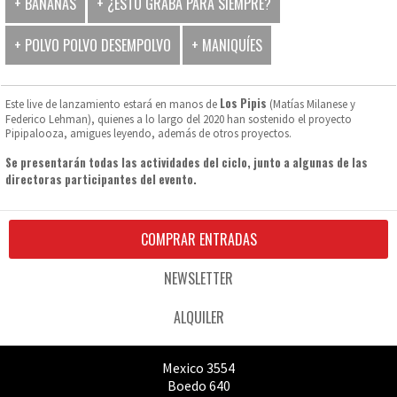
+ BANANAS
+ ¿ESTO GRABA PARA SIEMPRE?
+ POLVO POLVO DESEMPOLVO
+ MANIQUÍES
Los Pipis
Este live de lanzamiento estará en manos de
(Matías Milanese y
Federico Lehman), quienes a lo largo del 2020 han sostenido el proyecto
Pipipalooza, amigues leyendo, además de otros proyectos.
Se presentarán todas las actividades del ciclo, junto a algunas de las
directoras participantes del evento.
COMPRAR ENTRADAS
NEWSLETTER
ALQUILER
Mexico 3554
Boedo 640