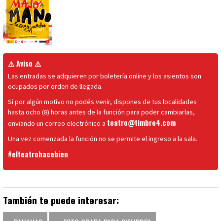
⚠️ Aviso ⚠️
Las entradas se adquieren por boletería online y los asientos son
ocupados por orden de llegada.
Si por algún motivo no podés venir, dispones de tus localidades
hasta ocho (8) horas antes de la función para poder cambiarlas,
teatro@timbre4.com
enviando un correo electrónico a
Una vez comenzada la función no se permite el ingreso a la sala.
#elteatrohacebien
También te puede interesar: