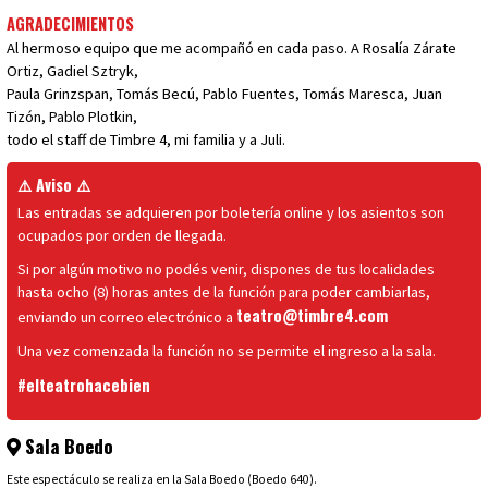
AGRADECIMIENTOS
Al hermoso equipo que me acompañó en cada paso. A Rosalía Zárate
Ortiz, Gadiel Sztryk,
Paula Grinzspan, Tomás Becú, Pablo Fuentes, Tomás Maresca, Juan
Tizón, Pablo Plotkin,
todo el staff de Timbre 4, mi familia y a Juli.
⚠️ Aviso ⚠️
Las entradas se adquieren por boletería online y los asientos son
ocupados por orden de llegada.
Si por algún motivo no podés venir, dispones de tus localidades
hasta ocho (8) horas antes de la función para poder cambiarlas,
teatro@timbre4.com
enviando un correo electrónico a
Una vez comenzada la función no se permite el ingreso a la sala.
#elteatrohacebien
Sala Boedo
Este espectáculo se realiza en la Sala Boedo (Boedo 640).