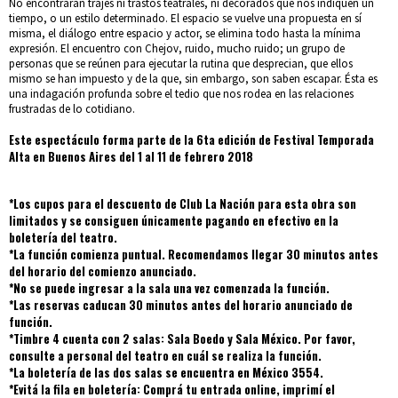
No encontrarán trajes ni trastos teatrales, ni decorados que nos indiquen un
tiempo, o un estilo determinado. El espacio se vuelve una propuesta en sí
misma, el diálogo entre espacio y actor, se elimina todo hasta la mínima
expresión. El encuentro con Chejov, ruido, mucho ruido; un grupo de
personas que se reúnen para ejecutar la rutina que desprecian, que ellos
mismo se han impuesto y de la que, sin embargo, son saben escapar. Ésta es
una indagación profunda sobre el tedio que nos rodea en las relaciones
frustradas de lo cotidiano.
Este espectáculo forma parte de la 6ta edición de Festival Temporada
Alta en Buenos Aires del 1 al 11 de febrero 2018
*Los cupos para el descuento de Club La Nación para esta obra son
limitados y se consiguen únicamente pagando en efectivo en la
boletería del teatro.
*La función comienza puntual. Recomendamos llegar 30 minutos antes
del horario del comienzo anunciado.
*No se puede ingresar a la sala una vez comenzada la función.
*Las reservas caducan 30 minutos antes del horario anunciado de
función.
*Timbre 4 cuenta con 2 salas: Sala Boedo y Sala México. Por favor,
consulte a personal del teatro en cuál se realiza la función.
*La boletería de las dos salas se encuentra en México 3554.
*Evitá la fila en boletería: Comprá tu entrada online, imprimí el