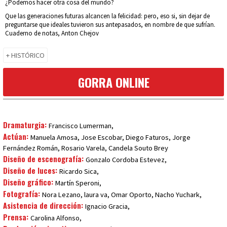
¿Podemos hacer otra cosa del mundo?
Que las generaciones futuras alcancen la felicidad: pero, eso si, sin dejar de
preguntarse que ideales tuvieron sus antepasados, en nombre de que sufrían.
Cuaderno de notas, Anton Chejov
+ HISTÓRICO
GORRA ONLINE
Dramaturgia:
Francisco Lumerman,
Actúan:
Manuela Amosa, Jose Escobar, Diego Faturos, Jorge
Fernández Román, Rosario Varela, Candela Souto Brey
Diseño de escenografía:
Gonzalo Cordoba Estevez,
Diseño de luces:
Ricardo Sica,
Diseño gráfico:
Martín Speroni,
Fotografía:
Nora Lezano, laura va, Omar Oporto, Nacho Yuchark,
Asistencia de dirección:
Ignacio Gracia,
Prensa:
Carolina Alfonso,