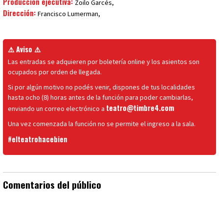
Producción ejecutiva:
Zoilo Garcés,
Dirección:
Francisco Lumerman,
⚠️ Aviso ⚠️
Las entradas se adquieren por boletería online y los asientos son
ocupados por orden de llegada.
Si por algún motivo no podés venir, dispones de tus localidades
hasta ocho (8) horas antes de la función para poder cambiarlas,
teatro@timbre4.com
enviando un correo electrónico a
Una vez comenzada la función no se permite el ingreso a la sala.
#elteatrohacebien
Comentarios del público